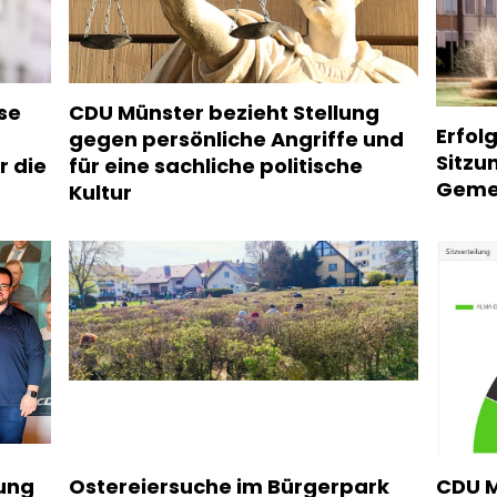
se
CDU Münster bezieht Stellung
Erfol
gegen persönliche Angriffe und
Sitzu
r die
für eine sachliche politische
Geme
Kultur
wung
Ostereiersuche im Bürgerpark
CDU M