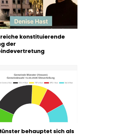
greiche konstituierende
ng der
indevertretung
ünster behauptet sich als