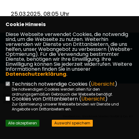
25.03.2025, 08:05 Uhr
Cookie Hinweis
Diese Webseite verwendet Cookies, die notwendig
sind, um die Webseite zu nutzen. Weiterhin
verwenden wir Dienste von Drittanbietern, die uns
helfen, unser Webangebot zu verbessern (Website-
Optmierung). Für die Verwendung bestimmter
Dienste, benötigen wir Ihre Einwilligung. Ihre
Einwilligung können Sie jederzeit widerrufen. Weitere
Impressum
Datenschutz
Kontakt
Informationen finden Sie in unserer
Datenschutzerklärung
.
Technisch notwendige Cookies (
Übersicht
)
©2026 CDU Kreisverband
Die notwendigen Cookies werden allein für den
ordnungsgemäßen Gebrauch der Webseite benötigt.
Darmstadt-Dieburg | Alle Rechte
Cookies von Drittanbietern (
Übersicht
)
vorbehalten.
Zur Optimierung unserer Webseite binden wir Dienste und
Angebote von Drittanbietern ein.
Realisation: Sharkness Media GmbH & Co. KG
Alle akzeptieren
Auswahl speichern