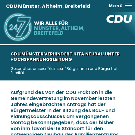
CDU Münster, Altheim, Breitefeld
Menü
WIR ALLE FÜR
MÜNSTER, ALTHEIM,
BREITEFELD
CDU MÜNSTER VERHINDERT KITA NEUBAU UNTER
HOCHSPANNUNGSLEITUNG
Gesundheit unserer "kleinsten" Bürgerinnen und Bürger hat
Priorität
Aufgrund des von der CDU Fraktion in die
Gemeindevertretung im November letzten
Jahres eingebrachten Antrags hat der
Bürgermeister in der Sitzung des Bau- und
Planungsausschusses am vergangenen
Montag bekanntgegeben, dass der bisher
von ihm favorisierte Standort für den
notwendigen Neubau des Familienzentrums