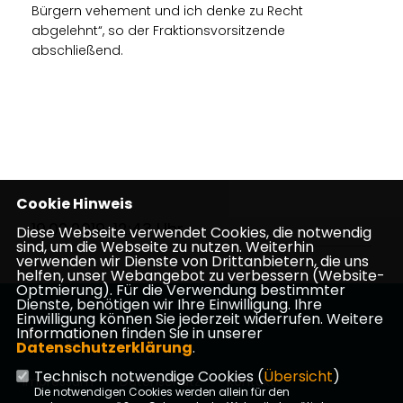
Bürgern vehement und ich denke zu Recht
abgelehnt“, so der Fraktionsvorsitzende
abschließend.
Cookie Hinweis
19.02.2019, 12:43 Uhr
Diese Webseite verwendet Cookies, die notwendig
sind, um die Webseite zu nutzen. Weiterhin
verwenden wir Dienste von Drittanbietern, die uns
helfen, unser Webangebot zu verbessern (Website-
Optmierung). Für die Verwendung bestimmter
Dienste, benötigen wir Ihre Einwilligung. Ihre
Einwilligung können Sie jederzeit widerrufen. Weitere
Informationen finden Sie in unserer
Datenschutzerklärung
.
Technisch notwendige Cookies (
Übersicht
)
Impressum
Datenschutz
Kontakt
Die notwendigen Cookies werden allein für den