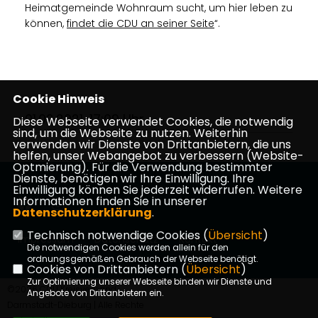
Heimatgemeinde Wohnraum sucht, um hier leben zu
können,
findet die CDU an seiner Seite
“.
Cookie Hinweis
01.02.2021, 17:09 Uhr
Diese Webseite verwendet Cookies, die notwendig
sind, um die Webseite zu nutzen. Weiterhin
verwenden wir Dienste von Drittanbietern, die uns
helfen, unser Webangebot zu verbessern (Website-
Optmierung). Für die Verwendung bestimmter
Dienste, benötigen wir Ihre Einwilligung. Ihre
Einwilligung können Sie jederzeit widerrufen. Weitere
Informationen finden Sie in unserer
Datenschutzerklärung
.
Technisch notwendige Cookies (
Übersicht
)
Impressum
Datenschutz
Kontakt
Die notwendigen Cookies werden allein für den
ordnungsgemäßen Gebrauch der Webseite benötigt.
Cookies von Drittanbietern (
Übersicht
)
Zur Optimierung unserer Webseite binden wir Dienste und
©2026 CDU Kreisverband
Angebote von Drittanbietern ein.
Darmstadt-Dieburg | Alle Rechte